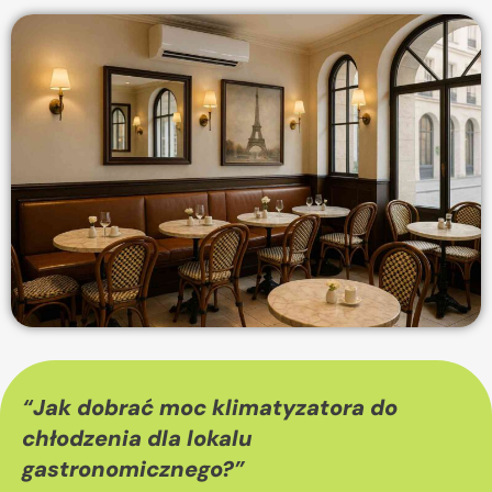
“
Jak dobrać moc klimatyzatora do
chłodzenia dla lokalu
gastronomicznego?
”