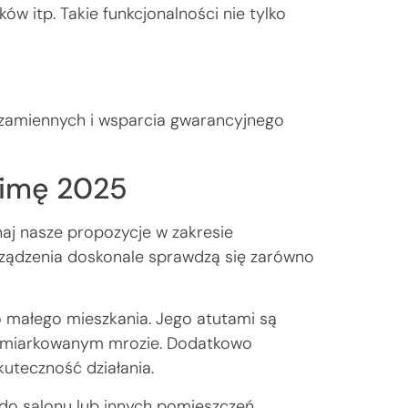
itp. Takie funkcjonalności nie tylko
i zamiennych i wsparcia gwarancyjnego
zimę 2025
aj nasze propozycje w zakresie
rządzenia doskonale sprawdzą się zarówno
 małego mieszkania. Jego atutami są
y umiarkowanym mrozie. Dodatkowo
kuteczność działania.
 do salonu lub innych pomieszczeń.