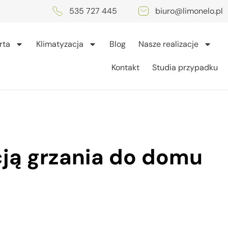
535 727 445
biuro@limonelo.pl
rta
Klimatyzacja
Blog
Nasze realizacje
Kontakt
Studia przypadku
cją grzania do domu