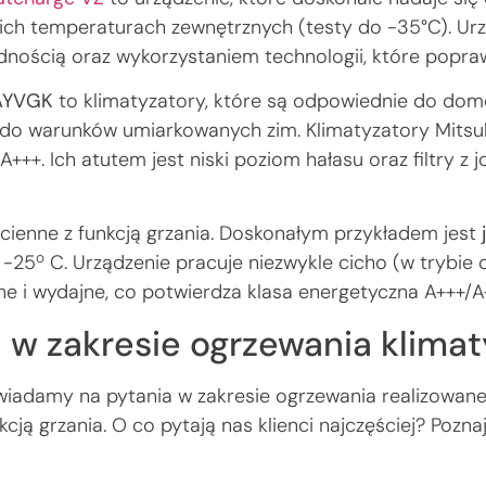
ich temperaturach zewnętrznych (testy do -35°C). Urz
ością oraz wykorzystaniem technologii, które poprawi
AYVGK
to klimatyzatory, które są odpowiednie do dom
o warunków umiarkowanych zim. Klimatyzatory Mitsub
A+++. Ich atutem jest niski poziom hałasu oraz filtry z
ścienne z funkcją grzania. Doskonałym przykładem jest
j
o
 -25
C. Urządzenie pracuje niezwykle cicho (w trybie 
e i wydajne, co potwierdza klasa energetyczna A+++/A
ci w zakresie ogrzewania klima
wiadamy na pytania w zakresie ogrzewania realizowaneg
ją grzania. O co pytają nas klienci najczęściej? Poz