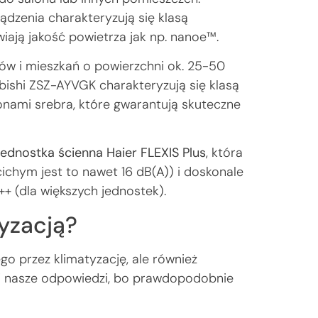
ądzenia charakteryzują się klasą
ają jakość powietrza jak np. nanoe™.
ów i mieszkań o powierzchni ok. 25-50
ishi ZSZ-AYVGK charakteryzują się klasą
 jonami srebra, które gwarantują skuteczne
ednostka ścienna Haier FLEXIS Plus
, która
cichym jest to nawet 16 dB(A)) i doskonale
++ (dla większych jednostek).
tyzacją?
o przez klimatyzację, ale również
naj nasze odpowiedzi, bo prawdopodobnie