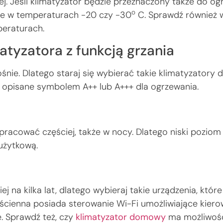
. Jeśli klimatyzator będzie przeznaczony także do ogr
o
kże w temperaturach -20 czy -30
C. Sprawdź również 
peraturach.
atyzatora z funkcją grzania
rośnie. Dlatego staraj się wybierać takie klimatyzatory
ły opisane symbolem A++ lub A+++ dla ogrzewania.
acować częściej, także w nocy. Dlatego niski poziom 
 użytkową.
a
j na kilka lat, dlatego wybieraj takie urządzenia, któr
ścienna posiada sterowanie Wi-Fi umożliwiające kiero
e. Sprawdź też, czy
klimatyzator domowy
ma możliwość