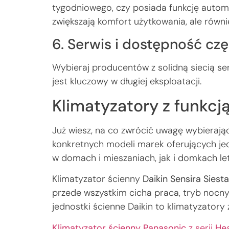
tygodniowego, czy posiada funkcję autom
zwiększają komfort użytkowania, ale równi
6. Serwis i dostępność czę
Wybieraj producentów z solidną siecią se
jest kluczowy w długiej eksploatacji.
Klimatyzatory z funkc
Już wiesz, na co zwrócić uwagę wybierają
konkretnych modeli marek oferujących jed
w domach i mieszaniach, jak i domkach le
Klimatyzator ścienny
Daikin Sensira Siest
przede wszystkim cicha praca, tryb nocn
jednostki ścienne Daikin to klimatyzatory
Klimatyzator ścienny Panasonic
z serii
He