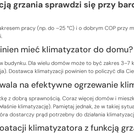
kcją grzania sprawdzi się przy bar
 zakresem pracy (np. do –25 °C) i o dobrym COP przy 
.
inien mieć klimatyzator do domu?
 w budynku. Dla wielu domów może to być zakres 3–7 k
ja). Dostawca klimatyzacji powinien to policzyć dla Cie
ozwala na efektywne ogrzewanie kl
ostkę z dobrą sprawnością. Coraz więcej domów i miesz
łaśnie klimatyzację). Pamiętaj jednak, że w takiej sy
tóra dostarczy prąd potrzebny do działania klimatyzacj
oatacji klimatyzatora z funkcją gr