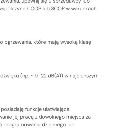
zewania, upewnij się u sprzedawcy lub
współczynnik COP lub SCOP w warunkach
 do ogrzewania, które mają wysoką klasę
dźwięku (np. ~19–22 dB(A)) w najcichszym
e posiadają funkcje ułatwiające
wanie jej pracą z dowolnego miejsca za
 programowania dziennego lub