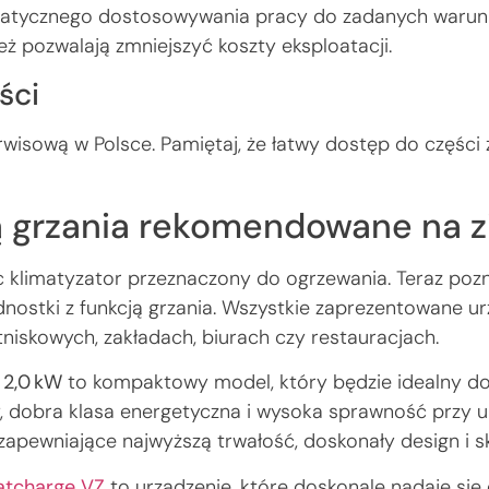
atycznego dostosowywania pracy do zadanych warunków 
eż pozwalają zmniejszyć koszty eksploatacji.
ści
rwisową w Polsce. Pamiętaj, że łatwy dostęp do częśc
ją grzania rekomendowane na 
c klimatyzator przeznaczony do ogrzewania. Teraz pozn
nostki z funkcją grzania. Wszystkie zaprezentowane u
tniskowych, zakładach, biurach czy restauracjach.
a 2,0 kW
to kompaktowy model, który będzie idealny do
y, dobra klasa energetyczna i wysoka sprawność prz
 zapewniające najwyższą trwałość, doskonały design i s
atcharge VZ
to urządzenie, które doskonale nadaje się