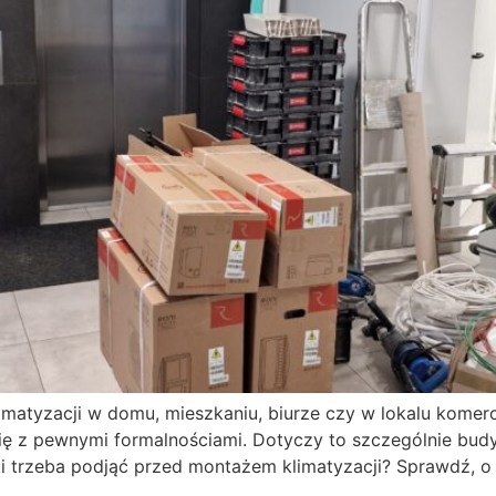
imatyzacji w domu, mieszkaniu, biurze czy w lokalu komer
 się z pewnymi formalnościami. Dotyczy to szczególnie b
ki trzeba podjąć przed montażem klimatyzacji? Sprawdź, o