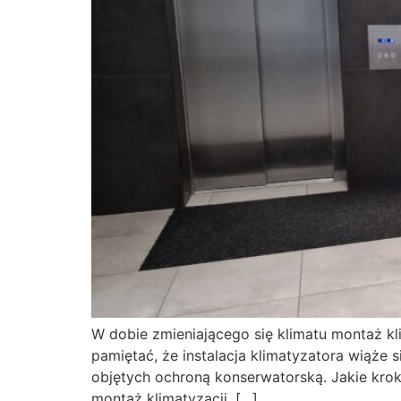
W dobie zmieniającego się klimatu montaż kl
pamiętać, że instalacja klimatyzatora wiąże
objętych ochroną konserwatorską. Jakie kro
montaż klimatyzacji. […]