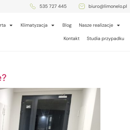
535 727 445
biuro@limonelo.pl
rta
Klimatyzacja
Blog
Nasze realizacje
Kontakt
Studia przypadku
e?