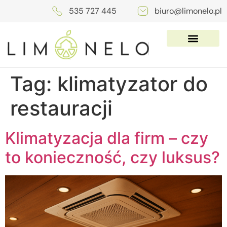
535 727 445
biuro@limonelo.pl
Tag:
klimatyzator do
restauracji
Klimatyzacja dla firm – czy
to konieczność, czy luksus?