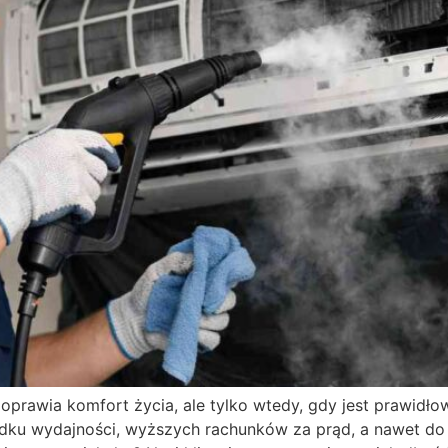
poprawia komfort życia, ale tylko wtedy, gdy jest prawidł
dku wydajności, wyższych rachunków za prąd, a nawet do