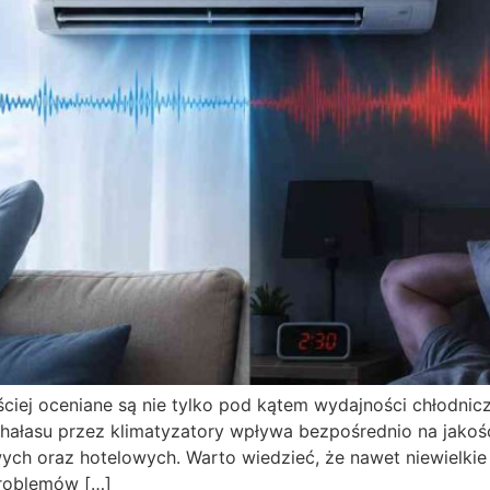
ciej oceniane są nie tylko pod kątem wydajności chłodnic
hałasu przez klimatyzatory wpływa bezpośrednio na jakoś
owych oraz hotelowych. Warto wiedzieć, że nawet niewielk
roblemów […]